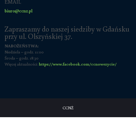
EMAIL
biuro@ccnz.pl
Zapraszamy do naszej siedziby w Gdańsku
przy ul. Olszyńskiej 37.
NABOŻEŃSTWA:
Niedziela – godz. 11:00
Środa – godz. 18:30
Więcej aktualności:
https://www.facebook.com/ccnowezycie/
CCNŻ