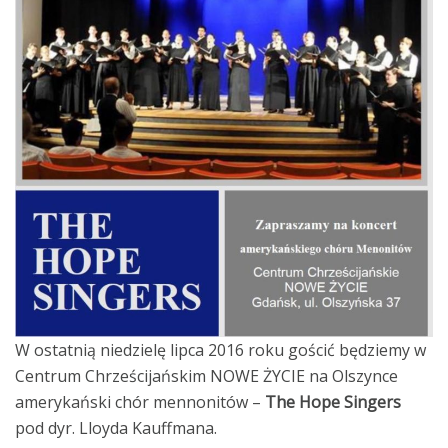
W ostatnią niedzielę lipca 2016 roku gościć będziemy w
Centrum Chrześcijańskim NOWE ŻYCIE na Olszynce
amerykański chór mennonitów –
The Hope Singers
pod dyr. Lloyda Kauffmana.