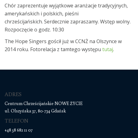
Chór zaprezentuje wyjątkowe aranżacje tradycyjnych,
amerykańskich i polskich, pieśni
chrześcijańskich. Serdecznie zapraszamy. Wstęp wolny.
Rozpoczęcie o godz. 10:30
The Hope Singers gościł już w CCNŻ na Olszynce w
2014 roku. Fotorelacja z tamtego występu
tutaj
.
ADRES
Centrum Chrześcijańskie NOWE ŻYCIE
ul. Olszyńska 37, 80-734 Gdańsk
TELEFON
+48 58 682 11 07