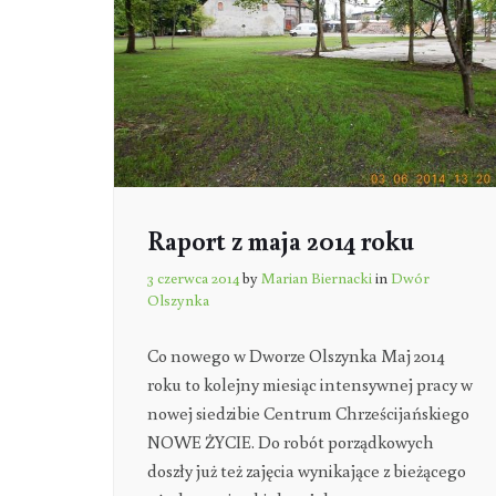
Raport z maja 2014 roku
3 czerwca 2014
by
Marian Biernacki
in
Dwór
Olszynka
Co nowego w Dworze Olszynka Maj 2014
roku to kolejny miesiąc intensywnej pracy w
nowej siedzibie Centrum Chrześcijańskiego
NOWE ŻYCIE. Do robót porządkowych
doszły już też zajęcia wynikające z bieżącego