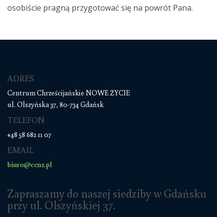
osobiście pragną przygotować się na powrót Pana.
ADRES
Centrum Chrześcijańskie NOWE ŻYCIE
ul. Olszyńska 37, 80-734 Gdańsk
TELEFON
+48 58 682 11 07
EMAIL
biuro@ccnz.pl
Zapraszamy do naszej siedziby w Gdańsku
przy ul. Olszyńskiej 37.