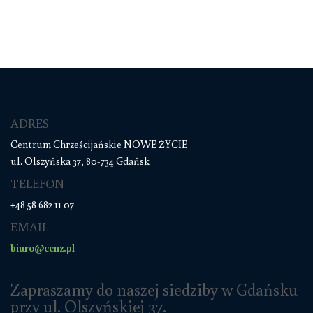
ADRES
Centrum Chrześcijańskie NOWE ŻYCIE
ul. Olszyńska 37, 80-734 Gdańsk
TELEFON
+48 58 682 11 07
EMAIL
biuro@ccnz.pl
Zapraszamy do naszej siedziby w Gdańsku
przy ul. Olszyńskiej 37.