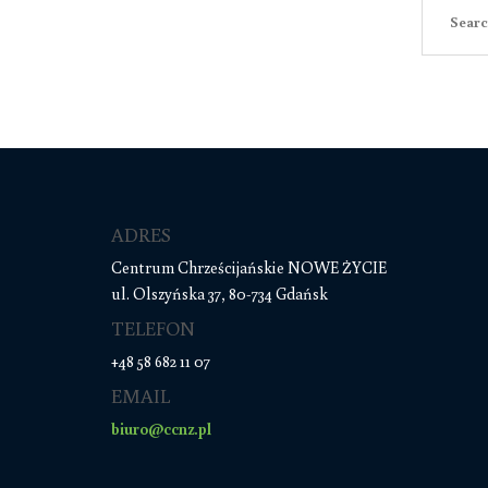
ADRES
Centrum Chrześcijańskie NOWE ŻYCIE
ul. Olszyńska 37, 80-734 Gdańsk
TELEFON
+48 58 682 11 07
EMAIL
biuro@ccnz.pl