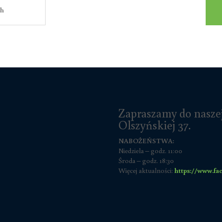
Zapraszamy do naszej
Olszyńskiej 37.
NABOŻEŃSTWA:
Niedziela – godz. 11:00
Środa – godz. 18:30
Więcej aktualności:
https://www.f