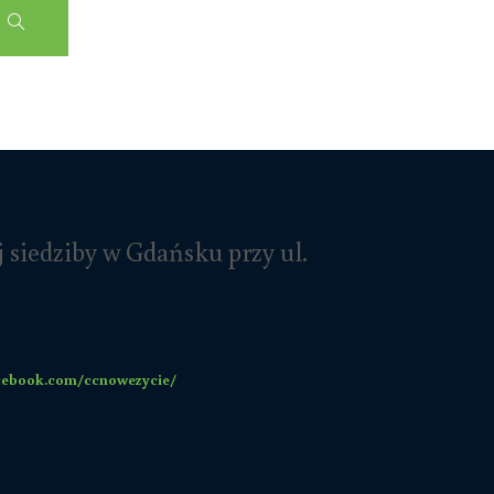
 siedziby w Gdańsku przy ul.
acebook.com/ccnowezycie/